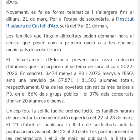
d’Aro.
Novament, es fa de forma telemàtica i s’allargarà fins al
dilluns, 21 de març. Per a l’etapa de secundària, a l’
Institut
Riudaura de Castell d’Aro
, serà del 9 al 21 de març.
Les famílies que tinguin dificultats poden demanar hora al
centre que posen com a primera opció o a les oficines
municipals d’escolarització.
El Departament d’Educació preveu una nova reducció
d’alumnes que s’incorporen al sistema de cara al curs 2022-
2023. En concret, 3.474 menys a P3 i 2.073 menys a l’ESO,
amb una previsió de 57.871 i 81.503 alumnes totals,
respectivament. Una de les novetats són ràtios més baixes a
P3, on el 86% dels grups públics i el 37% dels concertats
tindran 20 alumnes o menys.
Un cop feta la sol·licitud de preinscripció, les famílies hauran
de presentar la documentació requerida del 22 al 23 de març.
El 21 d’abril es publicarà la llista de sol·licituds amb la
puntuació provisional, del 22 al 28 d’abril es podran presentar
les reclamacions i el 3 de maig es publicarà la llista de