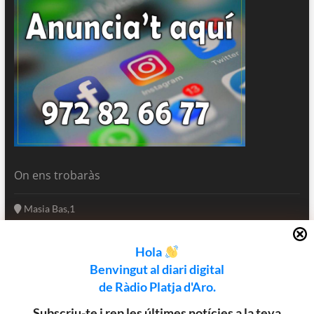
On ens trobaràs
Masia Bas,1
17250 Platja d'Aro
Girona - Catalunya
Hola
(+34) 972 82 66 77
Benvingut al diari digital
informatius@rpa.cat
de Ràdio Platja d'Aro.
www.rpa.cat
Subscriu-te i rep les últimes notícies a la teva