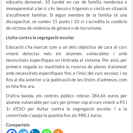
educatiu demanat, 10 també en cas de família nombrosa o
monoparental o bé si s’és bessó o trigemin o s’està en situació
d’acolliment familiar. Si algun membre de la família té una
discapacitat, se sumen 15 punts i 10 si s’acredita la condició
de víctima de violència de gènere o de terrorisme.
Lluita contra la segregació escolar
Educació s’ha marcat com a un dels objectius de cara al curs
vinent detectar més els alumnes vulnerables i amb
necessitats específiques en l’entrada al sistema. Per això, per
primera vegada es mantindrà la reserva de places d’alumnat
amb necessitats específiques fins a l’inici del curs escolar, i no
fins al dia anterior a la publicació de les llistes d’admesos, com
es feia fins ara.
D’altra banda, els centres públics rebran 384,66 euros per
alumne vulnerable per curs per primer cop el curs vinent a P3 i
1r d’ESO per lluitar contra la segregació escolar. I a la
concertada s’apuja la quantia fins als 988,1 euros.
Comparteix