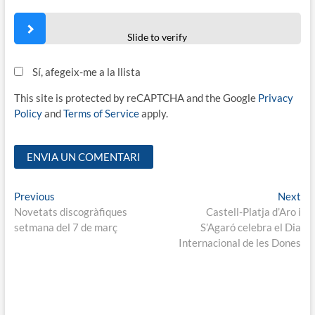
Slide to verify
Sí, afegeix-me a la llista
This site is protected by reCAPTCHA and the Google
Privacy
Policy
and
Terms of Service
apply.
Navegació
Previous
Ne
Previous
Next
post:
pos
Novetats discogràfiques
Castell-Platja d’Aro i
d'entrades
setmana del 7 de març
S’Agaró celebra el Dia
Internacional de les Dones