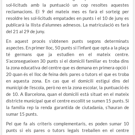
sol·licituds amb la puntuació un cop resoltes aquestes
reclamacions. El 9 del mateix mes es farà el sorteig per
resoldre les sol·licituds empatades en punts i el 10 de juny es
publicarà la llista d’alumnes admesos. La matriculació es farà
del 21 al 29 de juny.
En aquest procés s’obtenen punts segons determinats
aspectes. En primer lloc, 50 punts si l’infant que opta a la plaça
té germans que ja estudien en el mateix centre.
S’aconsegueixen 30 punts si el domicili familiar es troba dins
la zona educativa del centre que es demana en primera opció i
20 quan és el lloc de feina dels pares o tutors el que es troba
en aquesta zona. En cas que el domicili estigui dins del
municipi de l’escola, però no en la zona escolar, la puntuació és
de 10. A Barcelona, quan el domicili està situat en el mateix
districte municipal que el centre escollit se sumen 15 punts. Si
la família rep la renda garantida de ciutadania, s’hauran de
sumar 15 punts.
Pel que fa als criteris complementaris, es poden sumar 10
punts si els pares o tutors legals treballen en el centre