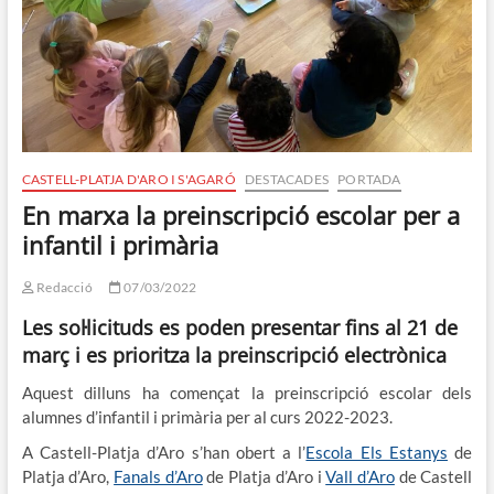
CASTELL-PLATJA D'ARO I S'AGARÓ
DESTACADES
PORTADA
En marxa la preinscripció escolar per a
infantil i primària
Redacció
07/03/2022
Les sol·licituds es poden presentar fins al 21 de
març i es prioritza la preinscripció electrònica
Aquest dilluns ha començat la preinscripció escolar dels
alumnes d’infantil i primària per al curs 2022-2023.
A Castell-Platja d’Aro s’han obert a l’
Escola Els Estanys
de
Platja d’Aro,
Fanals d’Aro
de Platja d’Aro i
Vall d’Aro
de Castell