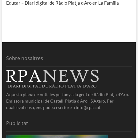
Educar – Diari digital de Ràdio Platja d'Aro
en
La Família
Sobre nosaltres
Aquesta plana de notícies pertany a la gent de Ràdio Platja d’Aro.
Emissora municipal de Castell-Platja d’Aro i S’Agaró. Per
qualsevol cosa, ens podeu escriure a info@rpa.cat
Publicitat