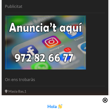
Publicitat
On ens trobaràs
Masia Bas,1
17250 Platja d'Aro
Girona - Catalunya
Hola
(+34) 972 82 66 77