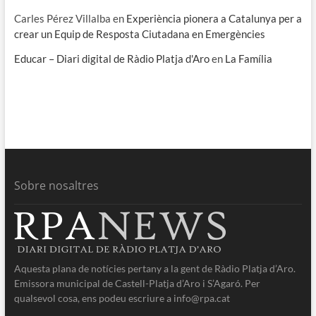
Carles Pérez Villalba
en
Experiència pionera a Catalunya per a
crear un Equip de Resposta Ciutadana en Emergències
Educar – Diari digital de Ràdio Platja d'Aro
en
La Família
Sobre nosaltres
Aquesta plana de notícies pertany a la gent de Ràdio Platja d’Aro.
Emissora municipal de Castell-Platja d’Aro i S’Agaró. Per
qualsevol cosa, ens podeu escriure a info@rpa.cat