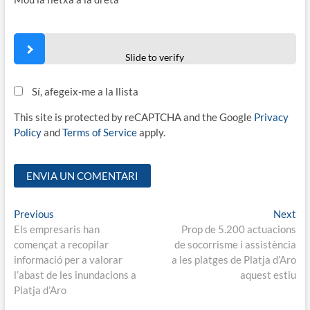
Slide to verify
Sí, afegeix-me a la llista
This site is protected by reCAPTCHA and the Google
Privacy
Policy
and
Terms of Service
apply.
Navegació
Previous
Ne
Previous
Next
post:
pos
Els empresaris han
Prop de 5.200 actuacions
d'entrades
començat a recopilar
de socorrisme i assistència
informació per a valorar
a les platges de Platja d’Aro
l’abast de les inundacions a
aquest estiu
Platja d’Aro