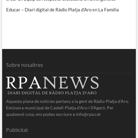
Educar – Diari digital de Ràdio Platja d'Aro
en
La Família
Sobre nosaltres
Aquesta plana de notícies pertany a la gent de Ràdio Platja d’Aro.
Emissora municipal de Castell-Platja d’Aro i S’Agaró. Per
qualsevol cosa, ens podeu escriure a info@rpa.cat
Publicitat