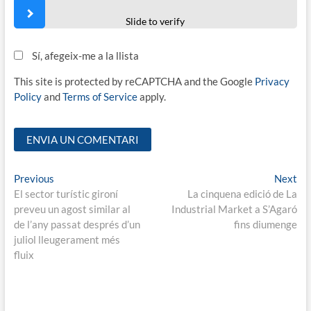
Slide to verify
Sí, afegeix-me a la llista
This site is protected by reCAPTCHA and the Google
Privacy
Policy
and
Terms of Service
apply.
Navegació
Previous
Ne
Previous
Next
post:
pos
El sector turístic gironí
La cinquena edició de La
d'entrades
preveu un agost similar al
Industrial Market a S’Agaró
de l’any passat després d’un
fins diumenge
juliol lleugerament més
fluix