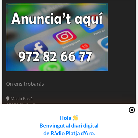
On ens trobaràs
Masia Bas,1
17250 Platja d'Aro
Girona - Catalunya
Hola
(+34) 972 82 66 77
Benvingut al diari digital
informatius@rpa.cat
de Ràdio Platja d'Aro.