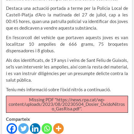
Destaca una actuació portada a terme per la Policia Local de
Castell-Platja d’Aro la matinada del 27 de juliol, cap a les
00:45 hores, quan una patrulla policial va identificar dos joves
que es dedicaven a vendre aquesta substància.
En l’escorcoll del vehicle que portaven aquests joves es van
localitzar 10 ampolles de 666 grams, 75 broquetes
dispensadores i 8 globus.
Als dos identificats, de 19 anys i veïns de Sant Feliu de Guíxols,
se’ls van intervenir les ampolles, així com la resta del material,
i es van instruir diligències per un presumpte delicte contra la
salut pública.
Teniu més informació sobre l’òxid nitrós a continuació.
Missing PDF "https://news.rpa.cat/wp-
content/uploads/2023/08/20230504_Dosier_OxidoNitros
o_GasRisa.pdf".
Comparteix