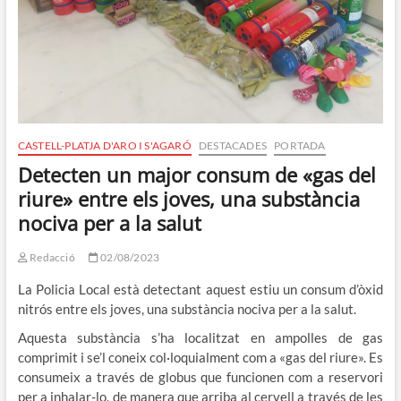
CASTELL-PLATJA D'ARO I S'AGARÓ
DESTACADES
PORTADA
Detecten un major consum de «gas del
riure» entre els joves, una substància
nociva per a la salut
Redacció
02/08/2023
La Policia Local està detectant aquest estiu un consum d’òxid
nitrós entre els joves, una substància nociva per a la salut.
Aquesta substància s’ha localitzat en ampolles de gas
comprimit i se’l coneix col·loquialment com a «gas del riure». Es
consumeix a través de globus que funcionen com a reservori
per a inhalar-lo, de manera que arriba al cervell a través de les