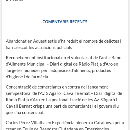
COMENTARIS RECENTS
Abandonat
en
Aquest estiu s’ha reduït el nombre de delictes i
han crescut les actuacions policials
Reconeixement institucional en el voluntariat de l’antic Banc
d’Aliments Municipal – Diari digital de Ràdio Platja d'Aro
en
Targetes moneder per l’adquisició d’aliments, productes
d’higiene i de farmàcia
Concentració de comerciants en contra del tancament
semipeatonal de l’Av. S’Agaró i Cavall Bernat – Diari digital de
Ràdio Platja d'Aro
en
La peatonalització de les Av. S’Agaró i
Cavall Bernat crispa una part de comerciants i el govern diu
que s’ha consensuat
Carles Pérez Villalba
en
Experiència pionera a Catalunya per a
crear un Equip de Resposta Ciutadana en Emergències