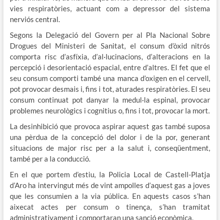
vies respiratòries, actuant com a depressor del sistema
nerviós central.
Segons la Delegació del Govern per al Pla Nacional Sobre
Drogues del Ministeri de Sanitat, el consum d’òxid nitrós
comporta risc d’asfíxia, d’al·lucinacions, d’alteracions en la
percepció i desorientació espacial, entre d’altres. El fet que el
seu consum comporti també una manca d’oxigen en el cervell,
pot provocar desmais i, fins i tot, aturades respiratòries. El seu
consum continuat pot danyar la medul·la espinal, provocar
problemes neurològics i cognitius o, fins i tot, provocar la mort.
La desinhibició que provoca aspirar aquest gas també suposa
una pèrdua de la concepció del dolor i de la por, generant
situacions de major risc per a la salut i, conseqüentment,
també per a la conducció.
En el que portem d’estiu, la Policia Local de Castell-Platja
d’Aro ha intervingut més de vint ampolles d’aquest gas a joves
que les consumien a la via pública. En aquests casos s’han
aixecat actes per consum o tinença, s’han tramitat
administrativament i comportaran una sanció econòmica.