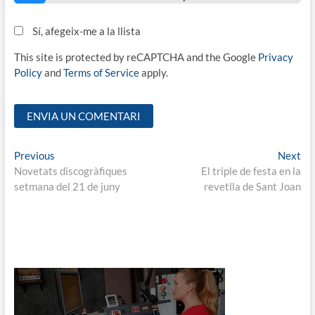
Sí, afegeix-me a la llista
This site is protected by reCAPTCHA and the Google
Privacy
Policy
and
Terms of Service
apply.
Navegació
Previous
Ne
Previous
Next
post:
pos
Novetats discogràfiques
El triple de festa en la
d'entrades
setmana del 21 de juny
revetlla de Sant Joan