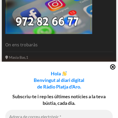
On ens trobaràs
Masia Bas,1
17250 Platja d'Aro
Girona - Catalunya
Hola
(+34) 972 82 66 77
Benvingut al diari digital
informatius@rpa.cat
de Ràdio Platja d'Aro.
www.rpa.cat
Subscriu-te i rep les últimes notícies a la teva
bústia, cada dia.
Utilitzem cookies al nostre lloc web
Facebook
Twitter
Instagram
per oferir-vos l’experiència més