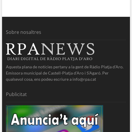
Sobre nosaltres
Aquesta plana de notícies pertany a la gent de Ràdio Platja d’Aro.
Emissora municipal de Castell-Platja d’Aro i S’Agaró. Per
qualsevol cosa, ens podeu escriure a info@rpa.cat
Publicitat