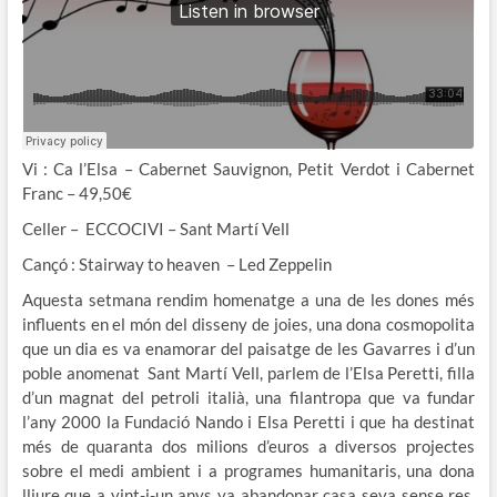
Vi : Ca l’Elsa – Cabernet Sauvignon, Petit Verdot i Cabernet
Franc – 49,50€
Celler – ECCOCIVI – Sant Martí Vell
Cançó : Stairway to heaven – Led Zeppelin
Aquesta setmana rendim homenatge a una de les dones més
influents en el món del disseny de joies, una dona cosmopolita
que un dia es va enamorar del paisatge de les Gavarres i d’un
poble anomenat Sant Martí Vell, parlem de l’Elsa Peretti, filla
d’un magnat del petroli italià, una filantropa que va fundar
l’any 2000 la Fundació Nando i Elsa Peretti i que ha destinat
més de quaranta dos milions d’euros a diversos projectes
sobre el medi ambient i a programes humanitaris, una dona
lliure que a vint-i-un anys va abandonar casa seva sense res,