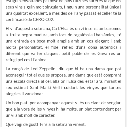
estiguin envoltades pel bosc de pins i alzines sureres fa que els
seus vins siguin molt singulars, tinguin una personalitat única i
una qualitat excel.lent, a més des de l’any passat el celler té la
certificació de CERO C02.
El vi d’aquesta setmana, Ca L’Elsa és un vi intens, amb aromes
a fruita negra madura, amb tocs de ragalèssia i balsàmics, té
una entrada en boca molt amplia amb un cos elegant i amb
molta personalitat, el fidel reflex d’una dona autentica i
diferent que va fer d’aquest petit poble de les Gavarres un
refugi pel cos i l’anima.
La cançó de Led Zeppelin diu que hi ha una dama que pot
aconseguir tot el que es proposa, una dama que està comprant
una escala directa al cel, allà on l’Elsa deu estar ara, mirant el
seu estimat Sant Martí Vell i cuidant les vinyes que tantes
alegries li van donar
Un bon plat per acompanyar aquest vi és un civet de senglar,
que a la vora de les vinyes hi ha molts, un plat contundent per
un vi amb molt de caràcter.
Que vagi de gust! Fins a la setmana vinent.