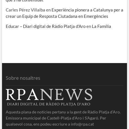
Carles Pérez Villalba
en
Experiència pionera a Catalunya per a
crear un Equip de Resposta Ciutadana en Emergències
Educar – Diari digital de Ràdio Platja d'Aro
en
La Família
Sobre nosaltres
Aquesta plana de notícies pertany a la gent de Ràdio Platja d’Aro.
Emissora municipal de Castell-Platja d’Aro i S’Agaró. Per
qualsevol cosa, ens podeu escriure a info@rpa.cat