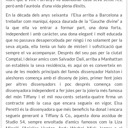
però amb l’aurèola d’una vida plena d’èxits.
En la dècada dels anys seixanta l’Elsa arriba a Barcelona a
treballar com maniquí, època daurada de la “Gauche divine” a
la que ella va entrar a formar part, una dona forta,
independent i amb caràcter, una dona elegant i molt educada
que no passava desapercebuda per ningú i no solament per la
seva alçada, ella tenia un halo de misteri i sofisticació que
sempre el va acompanyar. Després del seu pas per la ciutat
Comptal, i deixar amics com Salvador Dalí, arriba a Manhattan
on estableix la seva residència, és aquí on es converteix en
una de les models principals del famós dissenyador Halston i
aleshores comença amb el disseny de joies, primer fent joies
per altres dissenyadors i poc després comença com
dissenyadora independent a fer joies per la joieria més famosa
del món Tiffany i el mil nou-cents setanta-quatre firma un
contracte amb la casa que encara segueix en vigor, Elsa
Peretti és la dissenyadora que més beneficis ha donat i encara
segueix generant a Tiffany & Co., aquesta dona assídua de
Studio 54, sempre envoltada d’amics famosos com la Liza
Minelli, l’Anjelica Huston, Andy Warhol, Mick Jagger o el