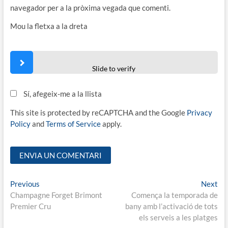
navegador per a la pròxima vegada que comenti.
Mou la fletxa a la dreta
Slide to verify
Sí, afegeix-me a la llista
This site is protected by reCAPTCHA and the Google
Privacy
Policy
and
Terms of Service
apply.
Navegació
Previous
Ne
Previous
Next
post:
pos
Champagne Forget Brimont
Comença la temporada de
d'entrades
Premier Cru
bany amb l’activació de tots
els serveis a les platges