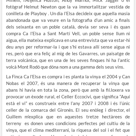
fotògraf Helmut Newton que la va immortalitzar vestida de
conilleta de Playboy . Un dia l’Elsa decideix que aquella masia
abandonada que va veure en la fotografia d’un amic a finals
dels seixanta en un poble català, devia ser seva i és quan
compra Ca l’Elsa a Sant Martí Vell, un poble sense llum ni
aigua, ella mateixa explicava en una entrevista que va estar-hi
deu anys per reformar-la i que s’hi estava allí sense aigua ni
res, però que era feliç al mig de les Gavarres, un paisatge de
terra volcànica, que en una de les seves finques hi ha l’antic
volcà Mont Rodó que dóna nom a una gamma dels seus vins.
La Finca Ca l’Elsa es compra i es planta la vinya el 2004 y Can
Nobas el 2007, és una manera de recuperar la vinya que
abans hi havia en tota la zona, però que amb la fil.loxera va
provocar un èxode rural, el Celler Eccocivi, que significa “Aquí
està el vi” es construeix entre l’any 2007 i 2008 i és l’únic
celler de la comarca del Gironès. El seu enòleg i director, el
Guillem m’explica que en aquestes tretze hectàrees de
terreny es donen unes condicions perfectes pel cultiu de la
vinya, que el clima mediterrani, la riquesa del sol i el fet que