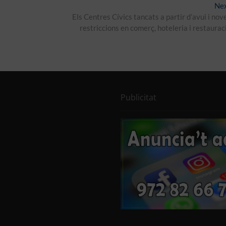
Ne
Els Centres Cívics tancats a partir d’avui i nov
restriccions en comerç, hoteleria i restaurac
Publicitat