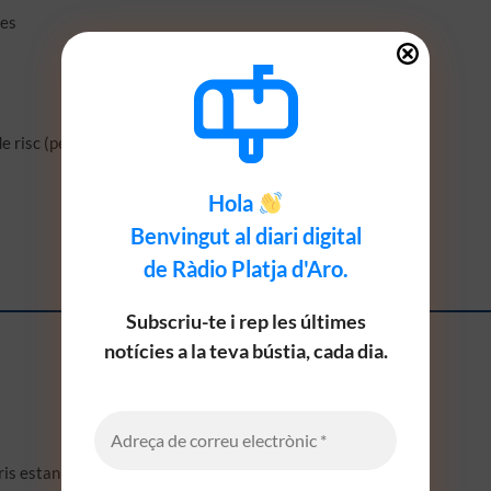
ies
de risc (persones grans, persones amb malalties cròniques)
Hola
Benvingut al diari digital
de Ràdio Platja d'Aro.
Subscriu-te i rep les últimes
notícies a la teva bústia, cada dia.
ris estan marcats amb
*