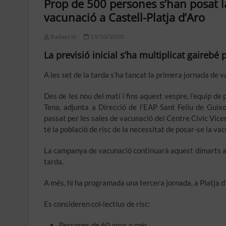
Prop de 500 persones s’han posat la
vacunació a Castell-Platja d’Aro
Redacció
19/10/2020
La previsió inicial s’ha multiplicat gairebé 
A les set de la tarda s’ha tancat la primera jornada de va
Des de les nou del matí i fins aquest vespre, l’equip d
Tena, adjunta a Direcció de l’EAP Sant Feliu de Guíxol
passat per les sales de vacunació del Centre Cívic Vice
té la població de risc de la necessitat de posar-se la vac
La campanya de vacunació continuarà aquest dimarts a la 
tarda.
A més, hi ha programada una tercera jornada, a Platja d’A
Es consideren col·lectius de risc:
Persones de 60 anys o més