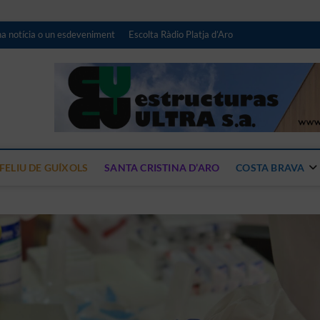
na notícia o un esdeveniment
Escolta Ràdio Platja d’Aro
iari digital de Ràdio Platja 
NOTÍCIES DE LA COSTA BRAVA CENTRE
FELIU DE GUÍXOLS
SANTA CRISTINA D’ARO
COSTA BRAVA