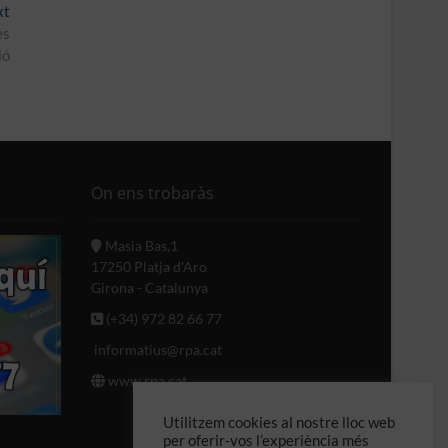
Next
xt
post:
es
ió
On ens trobaràs
Masia Bas,1
17250 Platja d'Aro
Girona - Catalunya
(+34) 972 82 66 77
informatius@rpa.cat
www.rpa.cat
Utilitzem cookies al nostre lloc web
per oferir-vos l’experiència més