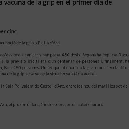
 vacuna de la grip en el primer dia de
per cinc
cunació de la grip a Platja d’Aro.
e professionals sanitaris han posat 480 dosis. Segons ha explicat Raqu
s, la previsió inicial era d’un centenar de persones i, finalment, h
nç Bou, 480 persones. Un fet que atribueix a la gran conscienciació q
una de la grip a causa de la situació sanitària actual.
Sala Polivalent de Castell d’Aro, entre les nou del matí i les set de 
ro, el pròxim dilluns, 26 d’octubre, en el mateix horari.