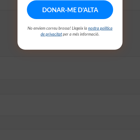
No enviem correu brossa! Llegeix la
nostra política
de privacitat
per a més informació.