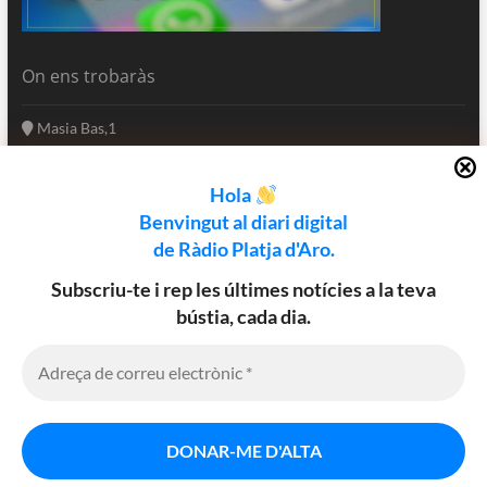
On ens trobaràs
Masia Bas,1
17250 Platja d'Aro
Girona - Catalunya
Hola
(+34) 972 82 66 77
Benvingut al diari digital
informatius@rpa.cat
de Ràdio Platja d'Aro.
www.rpa.cat
Subscriu-te i rep les últimes notícies a la teva
bústia, cada dia.
Utilitzem cookies al nostre lloc web
Facebook
Twitter
Instagram
per oferir-vos l’experiència més
rellevant recordant les vostres
preferències i repetint visites. En fer
clic a "Accepta", accepteu l'ús de
Política de cookies
Avis legal
Política de privadesa
TOTES les cookies.
Diari digital de Ràdio Platja d'Aro
| Designed by:
Theme Freesia
|
Configuració de cookies