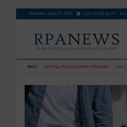
Skip
Divendres, agost 07, 2026
(+34) 972 82 66 77
Envi
to
content
D
LES 
INICI
CASTELL-PLATJA D’ARO I S’AGARÓ
SANT 