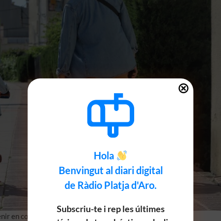
Hola
Benvingut al diari digital
de Ràdio Platja d'Aro.
Subscriu-te i rep les últimes
nir en compte si sortiu amb criatures.