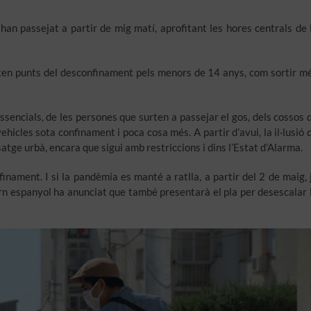
 han passejat a partir de mig matí, aprofitant les hores centrals de 
ixen punts del desconfinament pels menors de 14 anys, com sortir m
essencials, de les persones que surten a passejar el gos, dels cossos 
ehicles sota confinament i poca cosa més. A partir d’avui, la il·lusió 
isatge urbà, encara que sigui amb restriccions i dins l’Estat d’Alarma.
ament. I si la pandèmia es manté a ratlla, a partir del 2 de maig, 
ern espanyol ha anunciat que també presentarà el pla per desescalar 