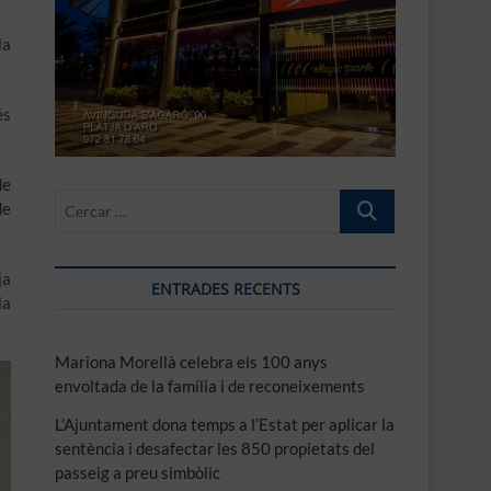
la
és
de
Cercar
de
…
ja
ENTRADES RECENTS
la
Mariona Morellà celebra els 100 anys
envoltada de la família i de reconeixements
L’Ajuntament dona temps a l’Estat per aplicar la
sentència i desafectar les 850 propietats del
passeig a preu simbòlic