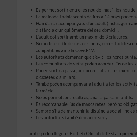
Es permet sortir entre les nou del matí i les nou de l
La mainada i adolescents de fins a 14 anys poden s
Han d’anar acompanyats d’un adult (inclús germans 
distància d’un quilòmetre del seu domicili.
L’adult pot sortir amb un màxim de 3 criatures.
No poden sortir de casa els nens, nenes i adolesce
compatibles amb la Covid-19.
Les autoritats demanen que s’eviti les hores punta.
Les comunitats de veïns poden acordar l’ús de les
Poden sortir a passejar, córrer, saltar i fer exercic
bicicletes o similars.
També poden acompanyar a l’adult a fer les activita
farmàcia.
No es permet, entre altres, anar a parcs infantils.
És recomanable l’ús de mascaretes, però no obligat
Sempre s’ha de mantenir la distància social i no es
Les autoritats també demanen seny.
També podeu llegir el Butlletí Oficial de l’Estat que ex