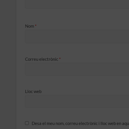
Nom
*
Correu electrònic
*
Lloc web
Desa el meu nom, correu electrònic i lloc web en a