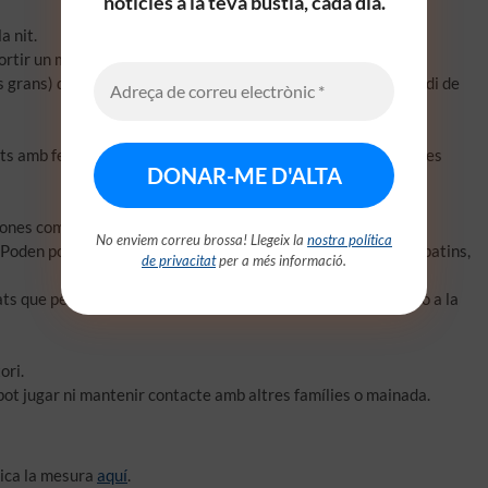
notícies a la teva bústia, cada dia.
a nit.
ortir un màxim d’una hora.
grans) que convisqui amb ells i no poden allunyar-se d’un radi de
nts amb febre, que es trobin en quarantena o tinguin símptomes
 zones comunes.
No enviem correu brossa! Llegeix la
nostra política
i. Poden portar joguines pròpies i poden utilitzar patins, monopatins,
de privacitat
per a més informació.
ts que permet l’Estat d’Alarma com anar a comprar, al banc o a la
ori.
 pot jugar ni mantenir contacte amb altres famílies o mainada.
plica la mesura
aquí
.