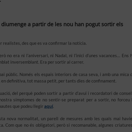
r
diumenge a partir de les nou han pogut sortir els
r realistes, des que es va confirmar la notícia.
 no era ni l’aniversari, ni Nadal, ni l’inici d’unes vacances… Ens 
blat inversemblant. Era per sortir al carrer.
pai públic. Només els espais interiors de casa seva, i amb una mica 
rò, en definitiva, tot massa petit, per tants dies de confinament.
uació, del perquè poden sortir a partir d’avui i recordatori de consel
ostra símptomes de no sentir-se preparat per a sortir, no forceu 
 pautes que podeu llegir
aquí
.
uesta nova normalitat, un parell de mesures amb les quals mai havi
eta. Com que no és obligatori, però si recomanable, algunes criatures