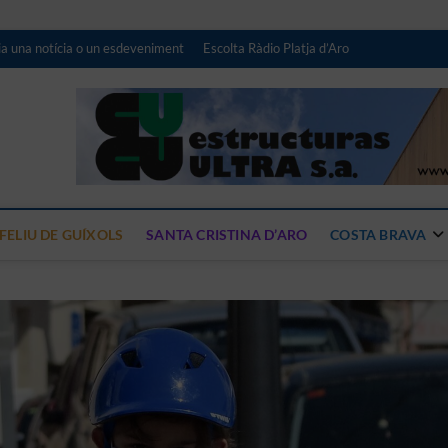
a una notícia o un esdeveniment
Escolta Ràdio Platja d’Aro
iari digital de Ràdio Platja 
NOTÍCIES DE LA COSTA BRAVA CENTRE
FELIU DE GUÍXOLS
SANTA CRISTINA D’ARO
COSTA BRAVA