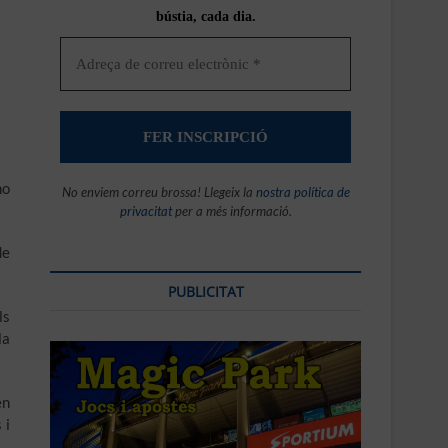
bústia, cada dia.
ho
No enviem correu brossa! Llegeix la
nostra política de
privacitat
per a més informació.
de
PUBLICITAT
ls
la
en
 i