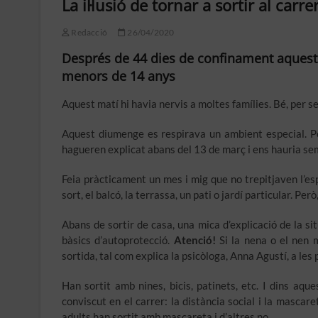
La il·lusió de tornar a sortir al carre
Redacció
26/04/2020
Després de 44 dies de confinament aquest 
menors de 14 anys
Aquest matí hi havia nervis a moltes famílies. Bé, per se
Aquest diumenge es respirava un ambient especial. Però
hagueren explicat abans del 13 de març i ens hauria sem
Feia pràcticament un mes i mig que no trepitjaven l’es
sort, el balcó, la terrassa, un pati o jardí particular. Pe
Abans de sortir de casa, una mica d’explicació de la sit
bàsics d’autoprotecció.
Atenció!
Si la nena o el nen m
sortida, tal com explica la psicòloga, Anna Agustí, a les
Han sortit amb nines, bicis, patinets, etc. I dins aq
conviscut en el carrer: la distància social i la mascar
adults han sortit amb mascareta i d’altres no.