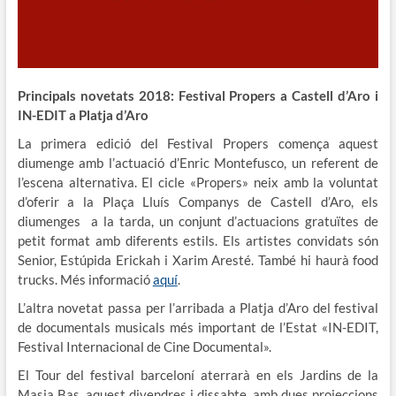
Principals novetats 2018: Festival Propers a Castell d’Aro i
IN-EDIT a Platja d’Aro
La primera edició del Festival Propers comença aquest
diumenge amb l’actuació d’Enric Montefusco, un referent de
l’escena alternativa. El cicle «Propers» neix amb la voluntat
d’oferir a la Plaça Lluís Companys de Castell d’Aro, els
diumenges a la tarda, un conjunt d’actuacions gratuïtes de
petit format amb diferents estils. Els artistes convidats són
Senior, Estúpida Erickah i Xarim Aresté. També hi haurà food
trucks. Més informació
aquí
.
L’altra novetat passa per l’arribada a Platja d’Aro del festival
de documentals musicals més important de l’Estat «IN-EDIT,
Festival Internacional de Cine Documental».
El Tour del festival barceloní aterrarà en els Jardins de la
Masia Bas, aquest divendres i dissabte, amb dues projeccions