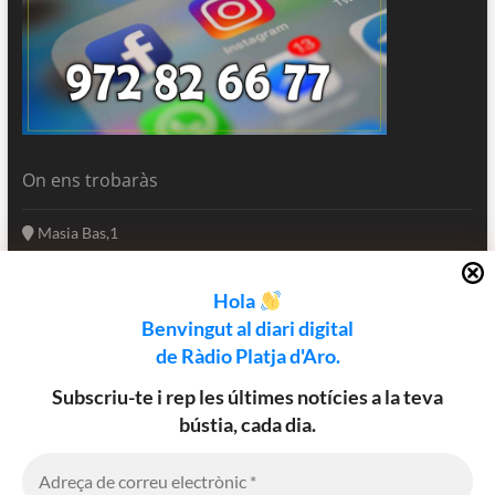
On ens trobaràs
Masia Bas,1
17250 Platja d'Aro
Girona - Catalunya
Hola
(+34) 972 82 66 77
Benvingut al diari digital
informatius@rpa.cat
de Ràdio Platja d'Aro.
www.rpa.cat
Subscriu-te i rep les últimes notícies a la teva
bústia, cada dia.
Utilitzem cookies al nostre lloc web
Facebook
Twitter
Instagram
per oferir-vos l’experiència més