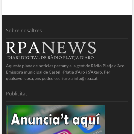
Sobre nosaltres
Aquesta plana de notícies pertany a la gent de Ràdio Platja d’Aro.
Emissora municipal de Castell-Platja d’Aro i S’Agaró. Per
qualsevol cosa, ens podeu escriure a info@rpa.cat
Publicitat