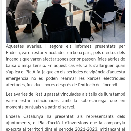
Aquestes avaries, i segons els informes presentats per
Endesa, varen estar vinculades, en bona part, pels efectes dels
incendis que varen afectar zones per on passen línies aèries de
baixa o mitja tensió. En aquest cas els talls s’allarguen quan
s’aplica el Pla Alfa, ja que en els períodes de vigència d’aquesta
emergència no es poden rearmar les xarxes elèctriques
afectades, fins dues hores després de l’extinció de l’incendi.
Les avaries de l’estiu passat vinculades als talls de llum també
varen estar relacionades amb la sobrecàrrega que en
moments puntuals va patir el servei.
Endesa Catalunya ha presentat als representants dels
ajuntaments, el Pla d’acció i d’inversions que la companyia
executa al territori dins el període 2021-2023, mitjançant el