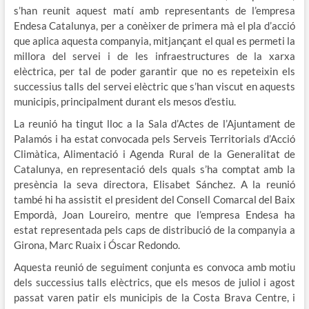
s’han reunit aquest matí amb representants de l’empresa
Endesa Catalunya, per a conèixer de primera mà el pla d’acció
que aplica aquesta companyia, mitjançant el qual es permeti la
millora del servei i de les infraestructures de la xarxa
elèctrica, per tal de poder garantir que no es repeteixin els
successius talls del servei elèctric que s’han viscut en aquests
municipis, principalment durant els mesos d’estiu.
La reunió ha tingut lloc a la Sala d’Actes de l’Ajuntament de
Palamós i ha estat convocada pels Serveis Territorials d’Acció
Climàtica, Alimentació i Agenda Rural de la Generalitat de
Catalunya, en representació dels quals s’ha comptat amb la
presència la seva directora, Elisabet Sánchez. A la reunió
també hi ha assistit el president del Consell Comarcal del Baix
Empordà, Joan Loureiro, mentre que l’empresa Endesa ha
estat representada pels caps de distribució de la companyia a
Girona, Marc Ruaix i Óscar Redondo.
Aquesta reunió de seguiment conjunta es convoca amb motiu
dels successius talls elèctrics, que els mesos de juliol i agost
passat varen patir els municipis de la Costa Brava Centre, i