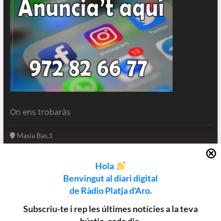
On ens trobaràs
Masia Bas,1
17250 Platja d'Aro
Girona - Catalunya
Hola
(+34) 972 82 66 77
Benvingut al diari digital
informatius@rpa.cat
de Ràdio Platja d'Aro.
www.rpa.cat
Subscriu-te i rep les últimes notícies a la teva