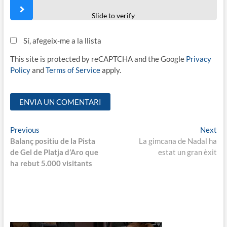
Slide to verify
Sí, afegeix-me a la llista
This site is protected by reCAPTCHA and the Google
Privacy
Policy
and
Terms of Service
apply.
Navegació
Previous
Ne
Previous
Next
post:
pos
Balanç positiu de la Pista
La gimcana de Nadal ha
d'entrades
de Gel de Platja d’Aro que
estat un gran èxit
ha rebut 5.000 visitants