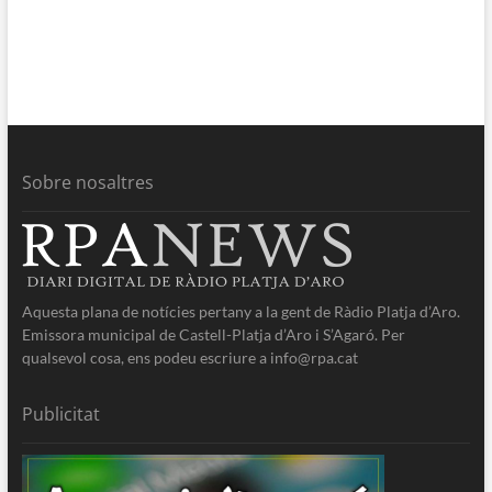
Sobre nosaltres
Aquesta plana de notícies pertany a la gent de Ràdio Platja d’Aro.
Emissora municipal de Castell-Platja d’Aro i S’Agaró. Per
qualsevol cosa, ens podeu escriure a info@rpa.cat
Publicitat