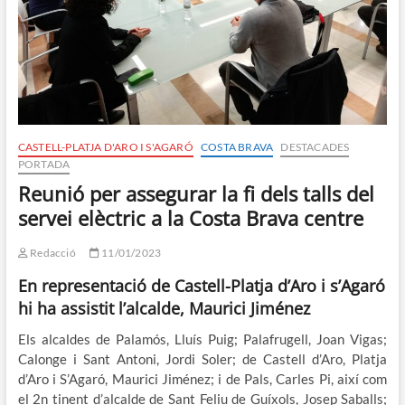
CASTELL-PLATJA D'ARO I S'AGARÓ
COSTA BRAVA
DESTACADES
PORTADA
Reunió per assegurar la fi dels talls del
servei elèctric a la Costa Brava centre
Redacció
11/01/2023
En representació de Castell-Platja d’Aro i s’Agaró
hi ha assistit l’alcalde, Maurici Jiménez
Els alcaldes de Palamós, Lluís Puig; Palafrugell, Joan Vigas;
Calonge i Sant Antoni, Jordi Soler; de Castell d’Aro, Platja
d’Aro i S’Agaró, Maurici Jiménez; i de Pals, Carles Pi, així com
el 2n tinent d’alcalde de Sant Feliu de Guíxols, Josep Saballs;