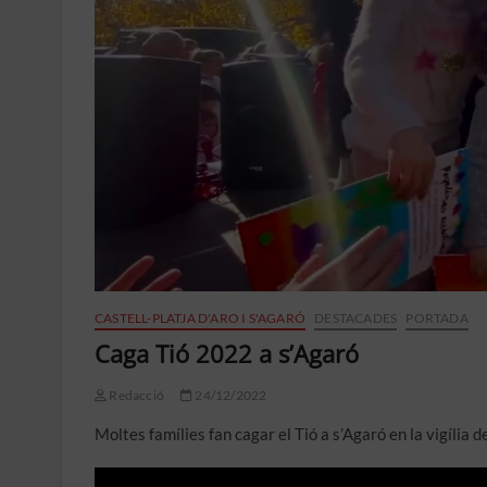
CASTELL-PLATJA D'ARO I S'AGARÓ
DESTACADES
PORTADA
Caga Tió 2022 a s’Agaró
Redacció
24/12/2022
Moltes famílies fan cagar el Tió a s’Agaró en la vigília 