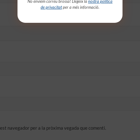
No enviem correu brossa! Llegeix la
nostra política
de privacitat
per a més informació.
quest navegador per a la pròxima vegada que comenti.