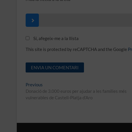
Sí, afegeix-me a la llista
This site is protected by reCAPTCHA and the Google
Pr
Navegació
Previous
Previous
post:
Donació de 3.000 euros per ajudar a les famílies més
d'entrades
vulnerables de Castell-Platja d’Aro