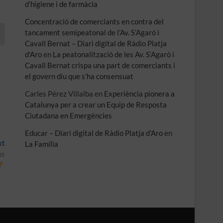
d’higiene i de farmàcia
Concentració de comerciants en contra del
tancament semipeatonal de l’Av. S’Agaró i
Cavall Bernat – Diari digital de Ràdio Platja
d'Aro
en
La peatonalització de les Av. S’Agaró i
Cavall Bernat crispa una part de comerciants i
el govern diu que s’ha consensuat
Carles Pérez Villalba
en
Experiència pionera a
Catalunya per a crear un Equip de Resposta
Ciutadana en Emergències
Educar – Diari digital de Ràdio Platja d'Aro
en
Next
xt
La Família
post:
us