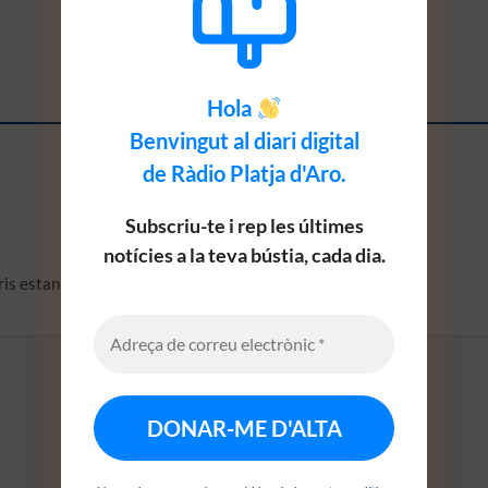
Hola
Benvingut al diari digital
de Ràdio Platja d'Aro.
Subscriu-te i rep les últimes
notícies a la teva bústia, cada dia.
ris estan marcats amb
*