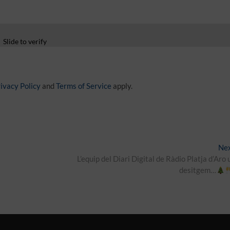
Slide to verify
ivacy Policy
and
Terms of Service
apply.
Ne
L’equip del Diari Digital de Ràdio Platja d’Aro 
desitgem…