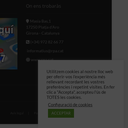
On ens trobaràs
Masia Bas,1
17250 Platja d'Aro
Girona - Catalunya
(+34) 972 82 66 77
informatius@rpa.cat
www.rpa.cat
Utilitzem cookies al nostre lloc web
per oferir-vos l’experiència més
rellevant recordant les vostres
preferències i repetint visites. En fer
clic a "Accepta", accepteu l'ús de
TOTES les cookies.
Configuració de cookies
ACCEPTAR
Política de cookies
Avis legal
Política de privadesa