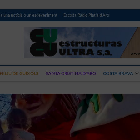
a una notícia o un esdeveniment
Escolta Ràdio Platja d’Aro
iari digital de Ràdio Platja 
NOTÍCIES DE LA COSTA BRAVA CENTRE
FELIU DE GUÍXOLS
SANTA CRISTINA D’ARO
COSTA BRAVA