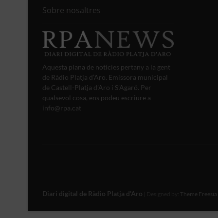
Sobre nosaltres
Aquesta plana de notícies pertany a la gent
de Ràdio Platja d’Aro. Emissora municipal
de Castell-Platja d’Aro i S’Agaró. Per
qualsevol cosa, ens podeu escriure a
info@rpa.cat
Diari digital de Ràdio Platja d'Aro
| Designed by:
Theme Freesia