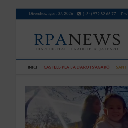
Skip
Divendres, agost 07, 2026
(+34) 972 82 66 77
Envi
to
content
D
LES 
INICI
CASTELL-PLATJA D’ARO I S’AGARÓ
SANT 