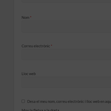
Nom
*
Correu electrònic
*
Lloc web
Desa el meu nom, correu electrònic i lloc web en a
Mou la fletxa a la dreta