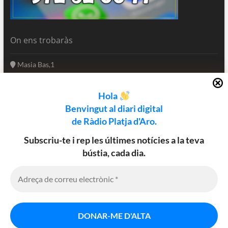
On ens trobaràs
Masia Bas,1
17250 Platja d'Aro
Girona - Catalunya
Hola
(+34) 972 82 66 77
Benvingut al diari digital
informatius@rpa.cat
de Ràdio Platja d'Aro.
www.rpa.cat
Subscriu-te i rep les últimes notícies a la teva
bústia, cada dia.
Utilitzem cookies al nostre lloc web
Facebook
Twitter
Instagram
per oferir-vos l’experiència més
rellevant recordant les vostres
preferències i repetint visites. En fer
clic a "Accepta", accepteu l'ús de
Política de cookies
Avis legal
Política de privadesa
TOTES les cookies.