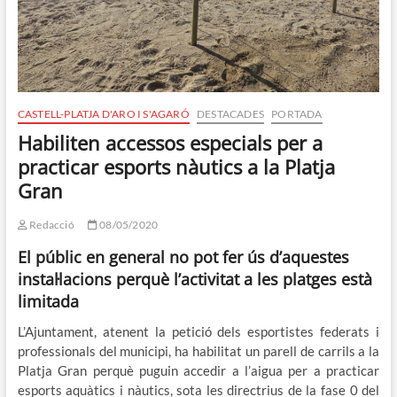
CASTELL-PLATJA D'ARO I S'AGARÓ
DESTACADES
PORTADA
Habiliten accessos especials per a
practicar esports nàutics a la Platja
Gran
Redacció
08/05/2020
El públic en general no pot fer ús d’aquestes
instal·lacions perquè l’activitat a les platges està
limitada
L’Ajuntament, atenent la petició dels esportistes federats i
professionals del municipi, ha habilitat un parell de carrils a la
Platja Gran perquè puguin accedir a l’aigua per a practicar
esports aquàtics i nàutics, sota les directrius de la fase 0 del