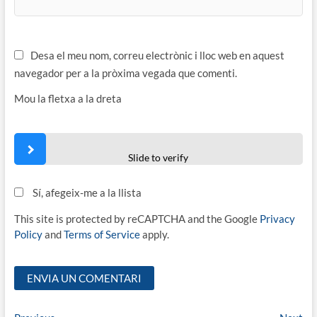
Desa el meu nom, correu electrònic i lloc web en aquest
navegador per a la pròxima vegada que comenti.
Mou la fletxa a la dreta
Slide to verify
Sí, afegeix-me a la llista
This site is protected by reCAPTCHA and the Google
Privacy
Policy
and
Terms of Service
apply.
Previous
Ne