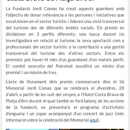
La Fundació Jordi Comas ha creat aquests guardons amb
l’objectiu de donar rellevància a les persones i iniciatives que
excel.leixen en el sector turístic i lideren una visió transversal
del turisme des de diferents àmbits socials. Els premis es
divideixen en 3 perfils diferents: una tasca docent i/o
investigadora en relació al turisme, la seva aportació com a
professionals del sector turístic o la contribució a una gestió
transversal del turisme des d’altres sectors. Entre els
premiats pot haver-hi més d’un guardonat d’un mateix perfil.
El comité executiu del Patronat escollirà un mínim d’un
premiat i un màxim de tres.
L’acte de lliurament dels premis s’emmarcarà dins el 5è
Memorial Jordi Comas que se celebrarà el divendres, 28
d’abril, a partir de les vuit del vespre, a l’Hotel Costa Brava de
Platja d’Aro durant el qual també es farà balanç de les accions
de la fundació, es presentarà el programa d’activitats
d’enguany i un sopar acompanyat d’un concert de jazz (més
informació sobre la celebració del Memorial
aquí
).