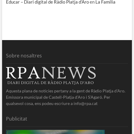
Educar – Diari digital de Ràdio Platja d'Aro
en
La Família
Sobre nosaltres
Aquesta plana de notícies pertany a la gent de Ràdio Platja d’Aro.
Emissora municipal de Castell-Platja d’Aro i S’Agaró. Per
qualsevol cosa, ens podeu escriure a info@rpa.cat
Publicitat