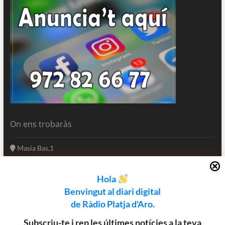
On ens trobaràs
Masia Bas,1
17250 Platja d'Aro
Girona - Catalunya
Hola
(+34) 972 82 66 77
Benvingut al diari digital
informatius@rpa.cat
de Ràdio Platja d'Aro.
www.rpa.cat
Subscriu-te i rep les últimes notícies a la teva