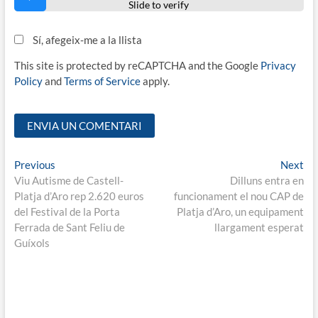
Slide to verify
Sí, afegeix-me a la llista
This site is protected by reCAPTCHA and the Google
Privacy
Policy
and
Terms of Service
apply.
Navegació
Previous
Ne
Previous
Next
post:
pos
Viu Autisme de Castell-
Dilluns entra en
d'entrades
Platja d’Aro rep 2.620 euros
funcionament el nou CAP de
del Festival de la Porta
Platja d’Aro, un equipament
Ferrada de Sant Feliu de
llargament esperat
Guíxols