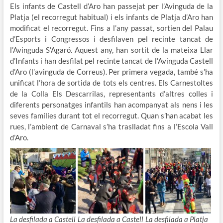
Els infants de Castell d’Aro han passejat per l’Avinguda de la
Platja (el recorregut habitual) i els infants de Platja d’Aro han
modificat el recorregut. Fins a l’any passat, sortien del Palau
d’Esports i Congressos i desfilaven pel recinte tancat de
l’Avinguda S’Agaró. Aquest any, han sortit de la mateixa Llar
d’Infants i han desfilat pel recinte tancat de l’Avinguda Castell
d’Aro (l’avinguda de Correus). Per primera vegada, també s’ha
unificat l’hora de sortida de tots els centres. Els Carnestoltes
de la Colla Els Descarrilas, representants d’altres colles i
diferents personatges infantils han acompanyat als nens i les
seves famílies durant tot el recorregut. Quan s’han acabat les
rues, l’ambient de Carnaval s’ha traslladat fins a l’Escola Vall
d’Aro.
La desfilada a Castell
La desfilada a Castell
La desfilada a Platja