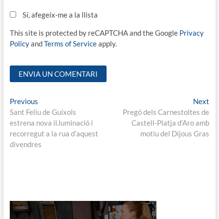
Sí, afegeix-me a la llista
This site is protected by reCAPTCHA and the Google
Privacy
Policy
and
Terms of Service
apply.
Navegació
Previous
Ne
Previous
Next
post:
pos
Sant Feliu de Guíxols
Pregó dels Carnestoltes de
d'entrades
estrena nova il.luminació i
Castell-Platja d’Aro amb
recorregut a la rua d’aquest
motiu del Dijous Gras
divendres