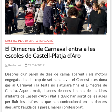
CASTELL-PLATJA D'ARO I S'AGARÓ
El Dimecres de Carnaval entra a les
escoles de Castell-Platja d’Aro
Redacció
22/02/2017
Després d’un parell de dies de calma aparent i els motors
engegats des del cap de setmana, avui el Carnestoltes dona
gas al Carnaval i la festa no s’aturarà fins el Dimecres de
Cendra. Aquest matí, desenes de nens i nenes de les Llars
d’Infants de Castell d’Aro i Platja d’Aro han sortit de les aules
per lluir les disfresses que han confeccionat en els darrers
dies, amb l’ajuda dels pares, mares i professorat.