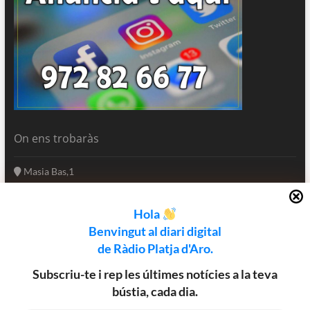
On ens trobaràs
Masia Bas,1
17250 Platja d'Aro
Girona - Catalunya
Hola
(+34) 972 82 66 77
Benvingut al diari digital
informatius@rpa.cat
de Ràdio Platja d'Aro.
www.rpa.cat
Subscriu-te i rep les últimes notícies a la teva
bústia, cada dia.