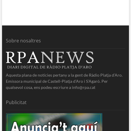
Sobre nosaltres
Aquesta plana de notícies pertany a la gent de Ràdio Platja d’Aro.
Emissora municipal de Castell-Platja d’Aro i S’Agaró. Per
qualsevol cosa, ens podeu escriure a info@rpa.cat
Publicitat