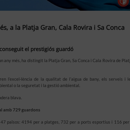
s, a la Platja Gran, Cala Rovira i Sa Conca
aconseguit el prestigiós guardó
n any més, ha distingit la Platja Gran, Sa Conca i Cala Rovira de Plat
n l’excel·lència de la qualitat de l’aigua de bany, els serveis i l
biental o la seguretat i la gestió ambiental.
ndera blava.
l
amb 729 guardons
47 països: 4194 per a platges, 732 per a ports esportius i 116 per