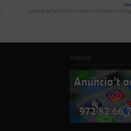
Ne
i
L’incendi de Castell d’Aro i Santa Cristina d’Aro, exting
Publicitat