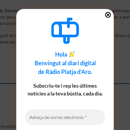
e Banderes Blaves. Aquest 2022, a escala nacional s’han aconsegu
ny passat), a 250 municipis (7 més que l’any passat); 103 per a por
s turístiques (3 més que l’any passat).
guit de Grècia i Turquia (el 15% de les platges amb Bandera Blava d
aves per a ports esportius, darrere d’Holanda i França.
Hola
Benvingut al diari digital
de Ràdio Platja d'Aro.
Subscriu-te i rep les últimes
notícies a la teva bústia, cada dia.
ris estan marcats amb
*