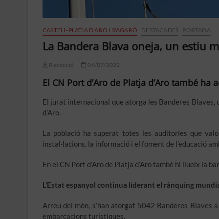
CASTELL-PLATJA D'ARO I S'AGARÓ
DESTACADES
PORTADA
La Bandera Blava oneja, un estiu mé
Redacció
06/07/2022
El CN Port d’Aro de Platja d’Aro també ha 
El jurat internacional que atorga les Banderes Blaves, u
d’Aro.
La població ha superat totes les auditories que valore
instal·lacions, la informació i el foment de l’educació am
En el CN Port d’Aro de Platja d’Aro també hi llueix la ba
L’Estat espanyol continua liderant el rànquing
mundia
Arreu del món, s’han atorgat 5042 Banderes Blaves a 
embarcacions turístiques.