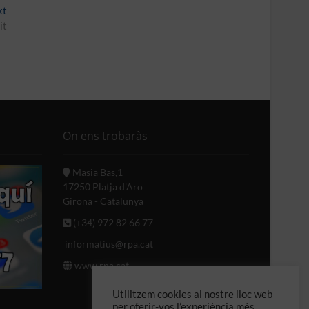
Next
xt
post:
it
On ens trobaràs
Masia Bas,1
17250 Platja d'Aro
Girona - Catalunya
(+34) 972 82 66 77
informatius@rpa.cat
www.rpa.cat
Utilitzem cookies al nostre lloc web
per oferir-vos l’experiència més