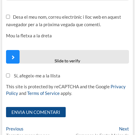
Desa el meu nom, correu electrònic i lloc web en aquest
navegador per a la pròxima vegada que comenti.
Mou la fletxa a la dreta
Slide to verify
Sí, afegeix-me a la llista
This site is protected by reCAPTCHA and the Google
Privacy
Policy
and
Terms of Service
apply.
Navegació
Previous
Ne
Previous
Next