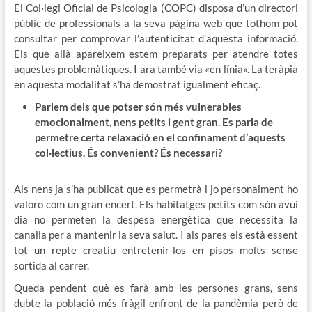
El Col·legi Oficial de Psicologia (COPC) disposa d’un directori
públic de professionals a la seva pàgina web que tothom pot
consultar per comprovar l’autenticitat d’aquesta informació.
Els que allà apareixem estem preparats per atendre totes
aquestes problemàtiques. I ara també via «en línia». La teràpia
en aquesta modalitat s’ha demostrat igualment eficaç.
Parlem dels que potser són més vulnerables
emocionalment, nens petits i gent gran. Es parla de
permetre certa relaxació en el confinament d’aquests
col·lectius. És convenient? És necessari?
Als nens ja s’ha publicat que es permetrà i jo personalment ho
valoro com un gran encert. Els habitatges petits com són avui
dia no permeten la despesa energètica que necessita la
canalla per a mantenir la seva salut. I als pares els està essent
tot un repte creatiu entretenir-los en pisos molts sense
sortida al carrer.
Queda pendent què es farà amb les persones grans, sens
dubte la població més fràgil enfront de la pandèmia però de