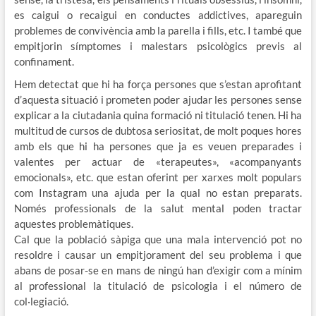
es caigui o recaigui en conductes addictives, apareguin
problemes de convivència amb la parella i fills, etc. I també que
empitjorin símptomes i malestars psicològics previs al
confinament.
Hem detectat que hi ha força persones que s’estan aprofitant
d’aquesta situació i prometen poder ajudar les persones sense
explicar a la ciutadania quina formació ni titulació tenen. Hi ha
multitud de cursos de dubtosa seriositat, de molt poques hores
amb els que hi ha persones que ja es veuen preparades i
valentes per actuar de «terapeutes», «acompanyants
emocionals», etc. que estan oferint per xarxes molt populars
com Instagram una ajuda per la qual no estan preparats.
Només professionals de la salut mental poden tractar
aquestes problemàtiques.
Cal que la població sàpiga que una mala intervenció pot no
resoldre i causar un empitjorament del seu problema i que
abans de posar-se en mans de ningú han d’exigir com a mínim
al professional la titulació de psicologia i el número de
col·legiació.