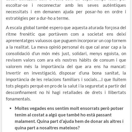
escoltar-se i reconnectar amb les seves autèntiques
necessitats i em demanen ajuda per posar-ho en ordre i
estratègies per a dur-ho a terme.
A escala global també espero que aquesta aturada forçosa del
ritme frenètic que portàvem com a societat ens deixi
aprenentatges valuosos que puguem incorporar un cop tornem
a la realitat. La meva opinió personal és que cal anar cap a la
consolidació d’un món més just, solidari, menys egoista, on
revisem valors com ara els nostres hàbits de consum i que
valorem més la importància del que ara ens ha mancat:
Invertir en investigació, disposar d’una bona sanitat, la
importància de les relacions familiars i socials….I que lluitem
tots plegats perquè en pro de la salut i la seguretat a partir del
desconfinament no hi hagi retallades de drets i llibertats
fonamentals.
Moltes vegades ens sentim molt ensorrats però potser
tenim al costat a algú que també ho està passant
malament. Quina part d’ajuda hem de donar als altres i
quina part a nosaltres mateixos?