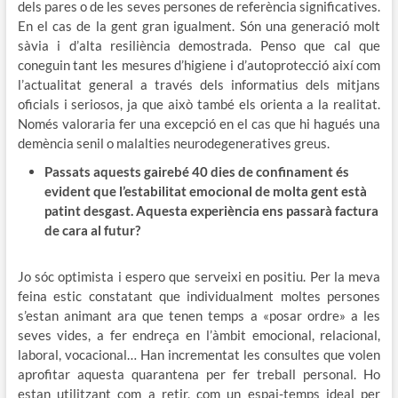
dels pares o de les seves persones de referència significatives.
En el cas de la gent gran igualment. Són una generació molt
sàvia i d’alta resiliència demostrada. Penso que cal que
coneguin tant les mesures d’higiene i d’autoprotecció així com
l’actualitat general a través dels informatius dels mitjans
oficials i seriosos, ja que això també els orienta a la realitat.
Només valoraria fer una excepció en el cas que hi hagués una
demència senil o malalties neurodegeneratives greus.
Passats aquests gairebé 40 dies de confinament és
evident que l’estabilitat emocional de molta gent està
patint desgast.
Aquesta experiència ens passarà factura
de cara al futur?
Jo sóc optimista i espero que serveixi en positiu. Per la meva
feina estic constatant que individualment moltes persones
s’estan animant ara que tenen temps a «posar ordre» a les
seves vides, a fer endreça en l’àmbit emocional, relacional,
laboral, vocacional… Han incrementat les consultes que volen
aprofitar aquesta quarantena per fer treball personal. Ho
estan utilitzant com a retir, com un espai-temps ideal per