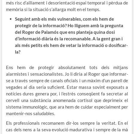
més risc d’aïllament i desorientació espai temporal i pèrdua de
memòria si la situació s’allarga molt en el temps.
Seguint amb els més vulnerables, com els hem de
protegir de la informació? Ho lliguem amb la pregunta
del Roger de Palamós que ens planteja quina dosi
d’informació diària és la recomanable. A la gent gran i
als més petits els hem de vetar la informació o dosificar-
la?
Ens hem de protegir absolutament tots dels mitjans
alarmistes i sensacionalistes. Jo li diria al Roger que informar-
se a través sempre de canals oficials i un màxim d’un parell de
vegades al dia seria suficient. Estar massa sovint exposats a
notícies dures genera por, i l’estrès conseqüent fa secretar al
cervell una substància anomenada cortisol que deprimeix el
sistema immunològic, que ara hem de cuidar especialment per
mantenir-nos saludables.
Els professionals recomanem dir-los sempre la veritat. En el
cas dels nens a la seva evolució madurativa i sempre de la mà