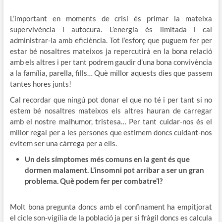
L’important en moments de crisi és primar la mateixa
supervivència i autocura. L’energia és limitada i cal
administrar-la amb eficiència. Tot l’esforç que puguem fer per
estar bé nosaltres mateixos ja repercutirà en la bona relació
amb els altres i per tant podrem gaudir d’una bona convivència
a la família, parella, fills… Què millor aquests dies que passem
tantes hores junts!
Cal recordar que ningú pot donar el que no té i per tant si no
estem bé nosaltres mateixos els altres hauran de carregar
amb el nostre malhumor, tristesa… Per tant cuidar-nos és el
millor regal per a les persones que estimem doncs cuidant-nos
evitem ser una càrrega per a ells.
Un dels símptomes més comuns en la gent és que
dormen malament. L’insomni pot arribar a ser un gran
problema. Què podem fer per combatre’l?
Molt bona pregunta doncs amb el confinament ha empitjorat
el cicle son-vigília de la població ja per si fràgil doncs es calcula