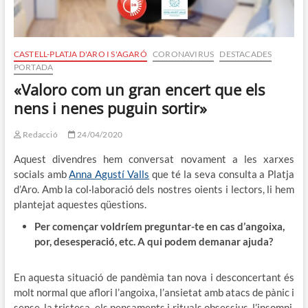
CASTELL-PLATJA D'ARO I S'AGARÓ
CORONAVIRUS
DESTACADES
PORTADA
«Valoro com un gran encert que els
nens i nenes puguin sortir»
Redacció
24/04/2020
Aquest divendres hem conversat novament a les xarxes
socials amb
Anna Agustí Valls
que té la seva consulta a Platja
d’Aro. Amb la col·laboració dels nostres oients i lectors, li hem
plantejat aquestes qüestions.
Per començar voldríem preguntar-te en cas d’angoixa,
por, desesperació, etc. A qui podem demanar ajuda?
En aquesta situació de pandèmia tan nova i desconcertant és
molt normal que aflori l’angoixa, l’ansietat amb atacs de pànic i
sense, la tristesa, els pensaments i rituals obsessius, l’insomni,