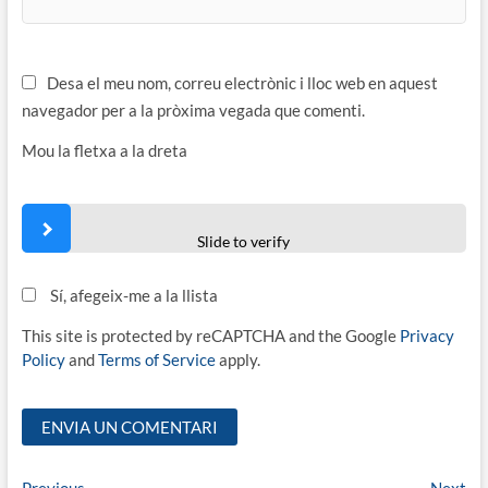
Desa el meu nom, correu electrònic i lloc web en aquest
navegador per a la pròxima vegada que comenti.
Mou la fletxa a la dreta
Slide to verify
Sí, afegeix-me a la llista
This site is protected by reCAPTCHA and the Google
Privacy
Policy
and
Terms of Service
apply.
Previous
Ne
Previous
Next