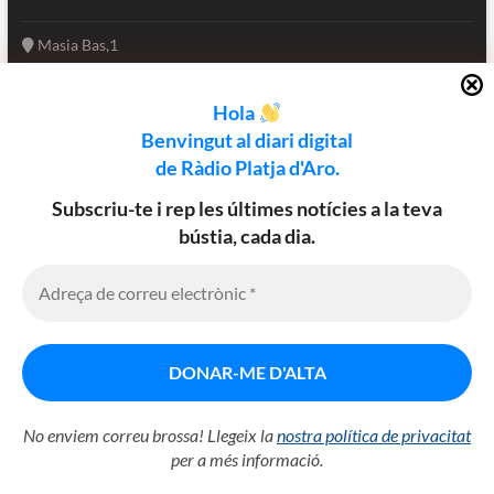
Masia Bas,1
17250 Platja d'Aro
Girona - Catalunya
Hola
(+34) 972 82 66 77
Benvingut al diari digital
informatius@rpa.cat
de Ràdio Platja d'Aro.
www.rpa.cat
Subscriu-te i rep les últimes notícies a la teva
bústia, cada dia.
Utilitzem cookies al nostre lloc web
Facebook
Twitter
Instagram
per oferir-vos l’experiència més
rellevant recordant les vostres
preferències i repetint visites. En fer
clic a "Accepta", accepteu l'ús de
Política de cookies
Avis legal
Política de privadesa
TOTES les cookies.
Diari digital de Ràdio Platja d'Aro
| Designed by:
Theme Freesia
|
Configuració de cookies
WordPress
| © Copyright All right reserved
No enviem correu brossa! Llegeix la
nostra política de privacitat
ACCEPTAR
per a més informació.