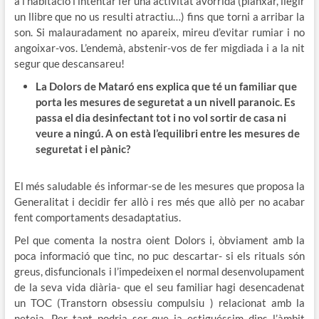
a l’habitació i intentar fer una activitat avorrida (planxar, llegir
un llibre que no us resulti atractiu…) fins que torni a arribar la
son. Si malauradament no apareix, mireu d’evitar rumiar i no
angoixar-vos. L’endemà, abstenir-vos de fer migdiada i a la nit
segur que descansareu!
La Dolors de Mataró ens explica que té un familiar que
porta les mesures de seguretat a un nivell paranoic. Es
passa el dia desinfectant tot i no vol sortir de casa ni
veure a ningú. A on està l’equilibri entre les mesures de
seguretat i el pànic?
El més saludable és informar-se de les mesures que proposa la
Generalitat i decidir fer allò i res més que allò per no acabar
fent comportaments desadaptatius.
Pel que comenta la nostra oient Dolors i, òbviament amb la
poca informació que tinc, no puc descartar- si els rituals són
greus, disfuncionals i l’impedeixen el normal desenvolupament
de la seva vida diària- que el seu familiar hagi desencadenat
un TOC (Transtorn obsessiu compulsiu ) relacionat amb la
neteja. Per tant podria ser que ja estiguéssim dins l’àmbit