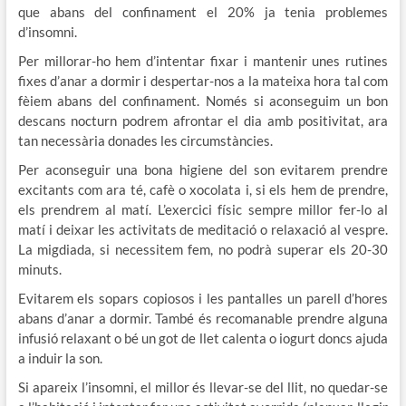
que abans del confinament el 20% ja tenia problemes
d’insomni.
Per millorar-ho hem d’intentar fixar i mantenir unes rutines
fixes d’anar a dormir i despertar-nos a la mateixa hora tal com
fèiem abans del confinament. Només si aconseguim un bon
descans nocturn podrem afrontar el dia amb positivitat, ara
tan necessària donades les circumstàncies.
Per aconseguir una bona higiene del son evitarem prendre
excitants com ara té, cafè o xocolata i, si els hem de prendre,
els prendrem al matí. L’exercici físic sempre millor fer-lo al
matí i deixar les activitats de meditació o relaxació al vespre.
La migdiada, si necessitem fem, no podrà superar els 20-30
minuts.
Evitarem els sopars copiosos i les pantalles un parell d’hores
abans d’anar a dormir. També és recomanable prendre alguna
infusió relaxant o bé un got de llet calenta o iogurt doncs ajuda
a induir la son.
Si apareix l’insomni, el millor és llevar-se del llit, no quedar-se