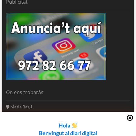
Publicitat
On ens trobaràs
Masia Bas,1
17250 Platja d'Aro
Girona - Catalunya
Hola
(+34) 972 82 66 77
Benvingut al diari digital