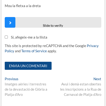
Mou la fletxa a la dreta
Slide to verify
Sí, afegeix-me a la llista
This site is protected by reCAPTCHA and the Google
Privacy
Policy
and
Terms of Service
apply.
Navegació
Previous
Ne
Previous
Next
post:
pos
Imatges aèries i terrestres
Avui i demà estan obertes
d'entrades
de la devastació de Glòria a
les inscripcions a la Rua de
Platja d’Aro
Carnaval de Platja d’Aro