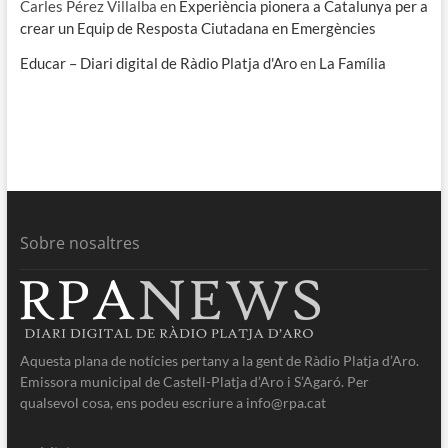
Carles Pérez Villalba
en
Experiència pionera a Catalunya per a
crear un Equip de Resposta Ciutadana en Emergències
Educar – Diari digital de Ràdio Platja d'Aro
en
La Família
Sobre nosaltres
Aquesta plana de notícies pertany a la gent de Ràdio Platja d’Aro.
Emissora municipal de Castell-Platja d’Aro i S’Agaró. Per
qualsevol cosa, ens podeu escriure a info@rpa.cat