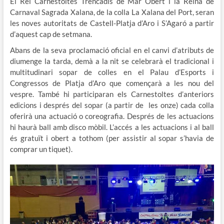
El Rei Carnestoltes Trencadís de Mar Obert i la Reina de
Carnaval Sagrada Xalana, de la colla La Xalana del Port, seran
les noves autoritats de Castell-Platja d’Aro i S’Agaró a partir
d’aquest cap de setmana.
Abans de la seva proclamació oficial en el canvi d’atributs de
diumenge la tarda, demà a la nit se celebrarà el tradicional i
multitudinari sopar de colles en el Palau d’Esports i
Congressos de Platja d’Aro que començarà a les nou del
vespre. També hi participaran els Carnestoltes d’anteriors
edicions i després del sopar (a partir de les onze) cada colla
oferirà una actuació o coreografia. Després de les actuacions
hi haurà ball amb disco mòbil. L’accés a les actuacions i al ball
és gratuït i obert a tothom (per assistir al sopar s’havia de
comprar un tiquet).