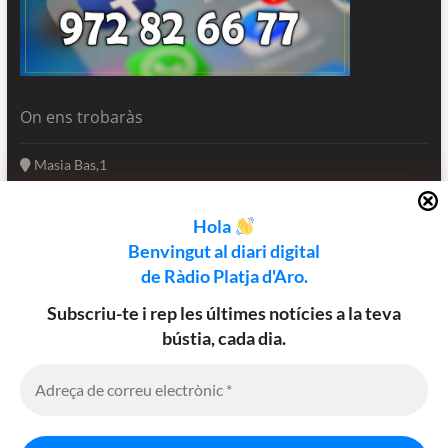
On ens trobaràs
Masia Bas,1
17250 Platja d'Aro
Girona - Catalunya
Hola
(+34) 972 82 66 77
Benvingut al diari digital
informatius@rpa.cat
de Ràdio Platja d'Aro.
www.rpa.cat
Subscriu-te i rep les últimes notícies a la teva
bústia, cada dia.
Utilitzem cookies al nostre lloc web
Facebook
Twitter
Instagram
per oferir-vos l’experiència més
rellevant recordant les vostres
preferències i repetint visites. En fer
clic a "Accepta", accepteu l'ús de
Política de cookies