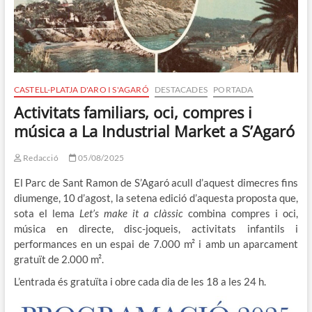
CASTELL-PLATJA D'ARO I S'AGARÓ
DESTACADES
PORTADA
Activitats familiars, oci, compres i
música a La Industrial Market a S’Agaró
Redacció
05/08/2025
El Parc de Sant Ramon de S’Agaró acull d’aquest dimecres fins
diumenge, 10 d’agost, la setena edició d’aquesta proposta que,
sota el lema
Let’s make it a clàssic
combina compres i oci,
música en directe, disc-joqueis, activitats infantils i
performances en un espai de 7.000 m² i amb un aparcament
gratuït de 2.000 m².
L’entrada és gratuïta i obre cada dia de les 18 a les 24 h.