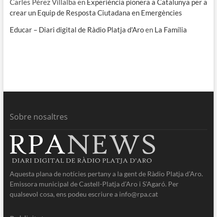
Carles Pérez Villalba
en
Experiència pionera a Catalunya per a
crear un Equip de Resposta Ciutadana en Emergències
Educar – Diari digital de Ràdio Platja d'Aro
en
La Família
Sobre nosaltres
Aquesta plana de notícies pertany a la gent de Ràdio Platja d’Aro.
Emissora municipal de Castell-Platja d’Aro i S’Agaró. Per
qualsevol cosa, ens podeu escriure a info@rpa.cat