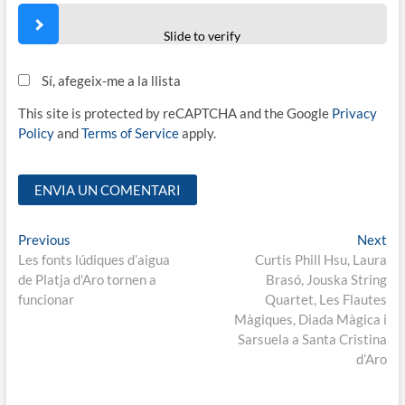
Slide to verify
Sí, afegeix-me a la llista
This site is protected by reCAPTCHA and the Google
Privacy
Policy
and
Terms of Service
apply.
Navegació
Previous
Ne
Previous
Next
post:
pos
Les fonts lúdiques d’aigua
Curtis Phill Hsu, Laura
d'entrades
de Platja d’Aro tornen a
Brasó, Jouska String
funcionar
Quartet, Les Flautes
Màgiques, Diada Màgica i
Sarsuela a Santa Cristina
d’Aro