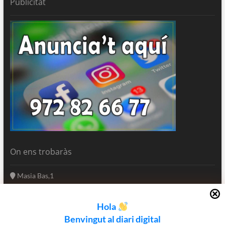
Publicitat
On ens trobaràs
Masia Bas,1
17250 Platja d'Aro
Girona - Catalunya
Hola
(+34) 972 82 66 77
Benvingut al diari digital